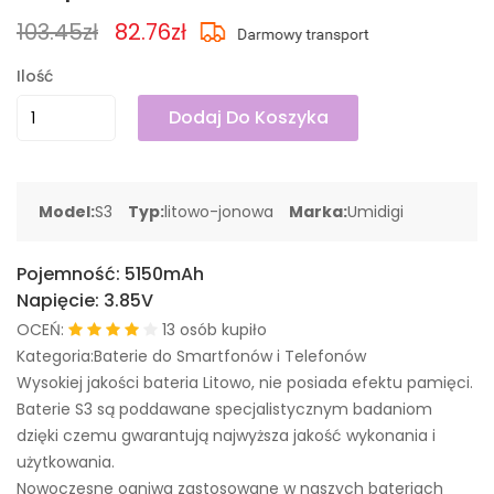
103.45zł
82.76zł
Ilość
Dodaj Do Koszyka
Model:
S3
Typ:
litowo-jonowa
Marka:
Umidigi
Pojemność:
5150mAh
Napięcie:
3.85V
OCEŃ:
13 osób kupiło
Kategoria:Baterie do Smartfonów i Telefonów
Wysokiej jakości bateria Litowo, nie posiada efektu pamięci.
Baterie S3 są poddawane specjalistycznym badaniom
dzięki czemu gwarantują najwyższa jakość wykonania i
użytkowania.
Nowoczesne ogniwa zastosowane w naszych bateriach