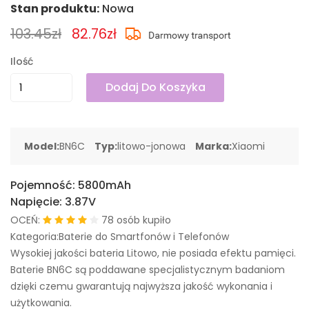
Stan produktu:
Nowa
103.45zł
82.76zł
Ilość
Dodaj Do Koszyka
Model:
BN6C
Typ:
litowo-jonowa
Marka:
Xiaomi
Pojemność:
5800mAh
Napięcie:
3.87V
OCEŃ:
78 osób kupiło
Kategoria:Baterie do Smartfonów i Telefonów
Wysokiej jakości bateria Litowo, nie posiada efektu pamięci.
Baterie BN6C są poddawane specjalistycznym badaniom
dzięki czemu gwarantują najwyższa jakość wykonania i
użytkowania.