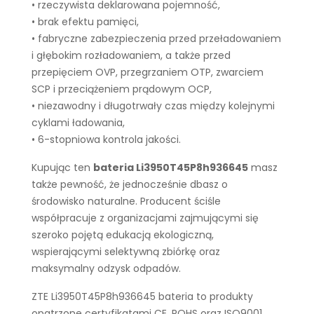
• rzeczywista deklarowana pojemność,
• brak efektu pamięci,
• fabryczne zabezpieczenia przed przeładowaniem
i głębokim rozładowaniem, a także przed
przepięciem OVP, przegrzaniem OTP, zwarciem
SCP i przeciążeniem prądowym OCP,
• niezawodny i długotrwały czas między kolejnymi
cyklami ładowania,
• 6-stopniowa kontrola jakości.
Kupując ten
bateria Li3950T45P8h936645
masz
także pewność, że jednocześnie dbasz o
środowisko naturalne. Producent ściśle
współpracuje z organizacjami zajmującymi się
szeroko pojętą edukacją ekologiczną,
wspierającymi selektywną zbiórkę oraz
maksymalny odzysk odpadów.
ZTE Li3950T45P8h936645 bateria to produkty
opatrzone certyfikatami CE, ROHS oraz ISO9001.