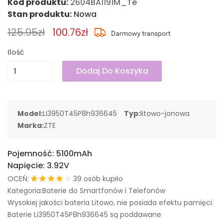
Kod produktu:
2604BA1191M_Te
Stan produktu:
Nowa
125.95zł
100.76zł
Ilość
Dodaj Do Koszyka
Model:
Li3950T45P8h936645
Typ:
litowo-jonowa
Marka:
ZTE
Pojemność:
5100mAh
Napięcie:
3.92V
OCEŃ:
39 osób kupiło
Kategoria:Baterie do Smartfonów i Telefonów
Wysokiej jakości bateria Litowo, nie posiada efektu pamięci.
Baterie Li3950T45P8h936645 są poddawane