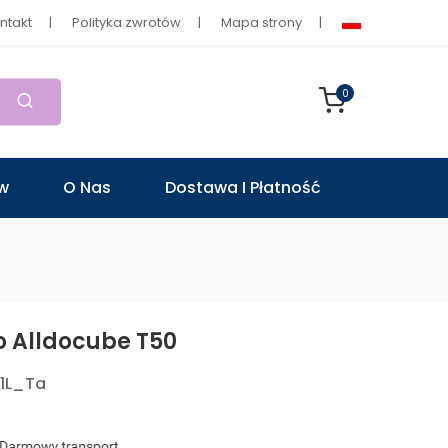
ntakt
Polityka zwrotów
Mapa strony
0
ów
O Nas
Dostawa I Płatność
o Alldocube T50
1L_Ta