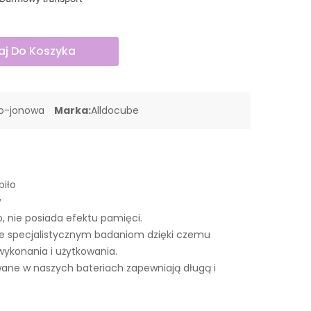
j Do Koszyka
wo-jonowa
Marka:
Alldocube
piło
w
o, nie posiada efektu pamięci.
e specjalistycznym badaniom dzięki czemu
wykonania i użytkowania.
ne w naszych bateriach zapewniają długą i