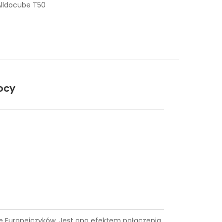
Alldocube T50
ocy
ące Europejczyków. Jest ona efektem połączenia