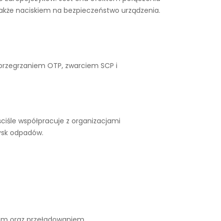
także naciskiem na bezpieczeństwo urządzenia.
 przegrzaniem OTP, zwarciem SCP i
ciśle współpracuje z organizacjami
ysk odpadów.
iem oraz przeładowaniem