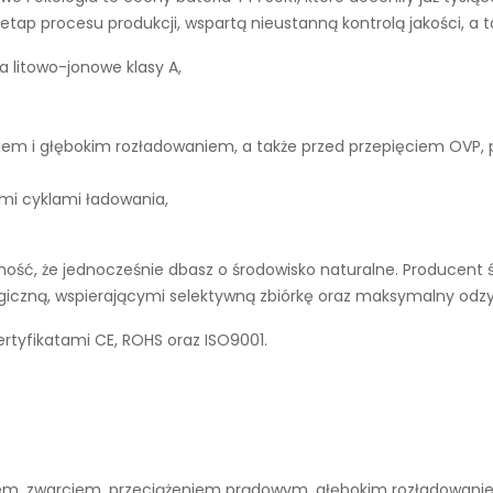
tap procesu produkcji, wspartą nieustanną kontrolą jakości, a 
a litowo-jonowe klasy A,
iem i głębokim rozładowaniem, a także przed przepięciem OVP,
ymi cyklami ładowania,
ść, że jednocześnie dbasz o środowisko naturalne. Producent ś
ogiczną, wspierającymi selektywną zbiórkę oraz maksymalny odz
rtyfikatami CE, ROHS oraz ISO9001.
niem, zwarciem, przeciążeniem prądowym, głębokim rozładowan