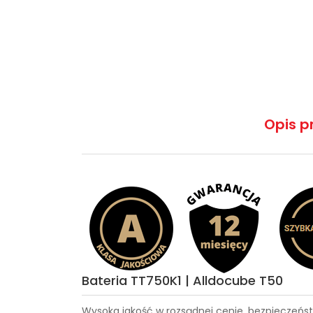
Opis p
Bateria TT750K1 | Alldocube T50
Wysoka jakość w rozsądnej cenie, bezpieczeńst