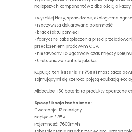
najlepszych komponentów z dbałością o każdy e
• wysokiej klasy, sprawdzone, ekologiczne ogniw
• rzeczywista deklarowana pojemność,
• brak efektu pamięci,
• fabryczne zabezpieczenia przed przeładowan
przeciążeniem prądowym OCP,
• niezawodny i długotrwały czas między kolejn
• 6-stopniowa kontrola jakości.
Kupując ten
bateria TT750K1
masz także pewno
zajmującymi się szeroko pojętą edukacją ekol
Alldocube T50 bateria to produkty opatrzone ce
Specyfikacja techniczna:
Gwarancja: 12 miesięcy
Napięcie: 3.85V
Pojemność: 7600mAh
zabezpieczenie przed: przepięciem, przegrza