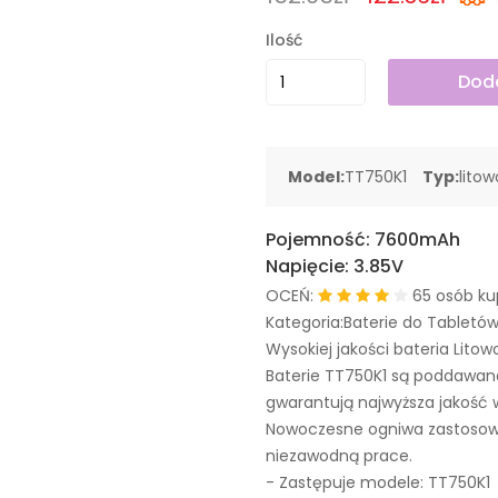
Ilość
Doda
Model:
TT750K1
Typ:
lito
Pojemność:
7600mAh
Napięcie:
3.85V
OCEŃ:
65 osób ku
Kategoria:Baterie do Tabletó
Wysokiej jakości bateria Litow
Baterie TT750K1 są poddawan
gwarantują najwyższa jakość 
Nowoczesne ogniwa zastosowa
niezawodną prace.
- Zastępuje modele:
TT750K1