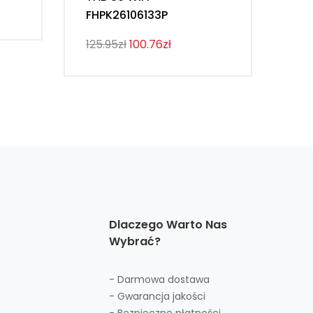
FHPK26106133P
ML
125.95zł
100.76zł
193
Dlaczego Warto Nas
Wybrać?
- Darmowa dostawa
- Gwarancja jakości