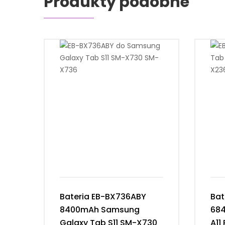
Produkty podobne
Bateria EB-BX736ABY
Bat
8400mAh Samsung
68
Galaxy Tab S11 SM-X730
A11