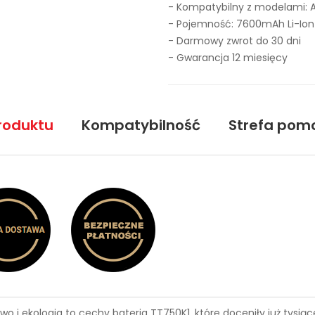
- Kompatybilny z modelami: 
- Pojemność: 7600mAh Li-Ion
- Darmowy zwrot do 30 dni
- Gwarancja 12 miesięcy
roduktu
Kompatybilność
Strefa pom
wo i ekologia to cechy
bateria TT750K1
, które doceniły już tysi