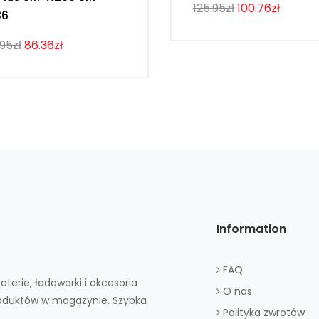
125.95zł
100.76zł
36
.95zł
86.36zł
Information
FAQ
aterie, ładowarki i akcesoria
O nas
roduktów w magazynie. Szybka
Polityka zwrotów