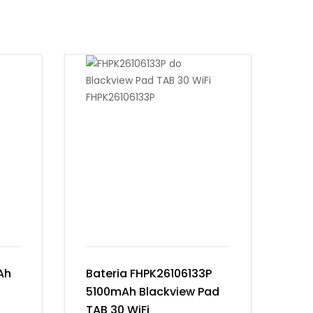
Ah
Bateria FHPK26106133P
Ba
5100mAh Blackview Pad
63
TAB 30 WiFi
Ma