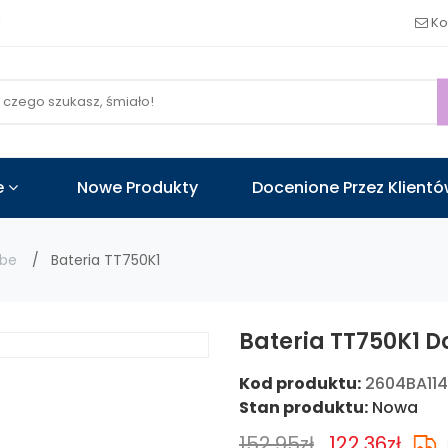
!
Ko
e
Nowe Produkty
Docenione Przez Klient
ube
Bateria TT750K1
Bateria TT750K1 D
Kod produktu:
2604BA114
Stan produktu:
Nowa
152.95zł
122.36zł