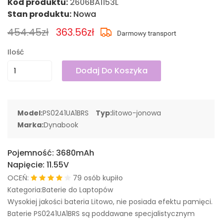
Kod produktu:
2606BA1153L
Stan produktu:
Nowa
454.45zł
363.56zł
Ilość
Dodaj Do Koszyka
Model:
PS0241UA1BRS
Typ:
litowo-jonowa
Marka:
Dynabook
Pojemność:
3680mAh
Napięcie:
11.55V
OCEŃ:
79 osób kupiło
Kategoria:Baterie do Laptopów
Wysokiej jakości bateria Litowo, nie posiada efektu pamięci.
Baterie PS0241UA1BRS są poddawane specjalistycznym