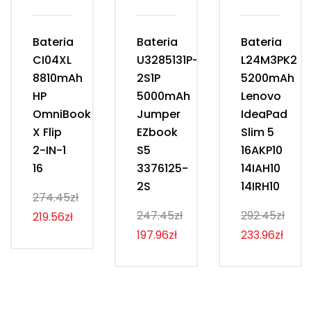
Bateria
Bateria
Bateria
CI04XL
U3285131P-
L24M3PK2
8810mAh
2S1P
5200mAh
HP
5000mAh
Lenovo
OmniBook
Jumper
IdeaPad
X Flip
EZbook
Slim 5
2-IN-1
S5
16AKP10
16
3376125-
14IAH10
2S
14IRH10
274.45zł
247.45zł
292.45zł
219.56zł
197.96zł
233.96zł