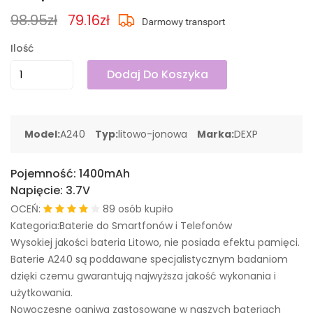
98.95zł
79.16zł
Ilość
Dodaj Do Koszyka
Model:
A240
Typ:
litowo-jonowa
Marka:
DEXP
Pojemność:
1400mAh
Napięcie:
3.7V
OCEŃ:
89 osób kupiło
Kategoria:Baterie do Smartfonów i Telefonów
Wysokiej jakości bateria Litowo, nie posiada efektu pamięci.
Baterie A240 są poddawane specjalistycznym badaniom
dzięki czemu gwarantują najwyższa jakość wykonania i
użytkowania.
Nowoczesne ogniwa zastosowane w naszych bateriach