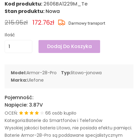
Kod produktu:
2606BA1229M_Te
Stan produktu:
Nowa
215.95zł
172.76zł
Ilość
Dodaj Do Koszyka
Model:
Armor-28-Pro
Typ:
litowo-jonowa
Marka:
Ulefone
Pojemność:
Napięcie:
3.87V
OCEŃ:
66 osób kupiło
Kategoria:Baterie do Smartfonów i Telefonów
Wysokiej jakości bateria Litowo, nie posiada efektu pamięci.
Baterie Armor-28-Pro są poddawane specjalistycznym