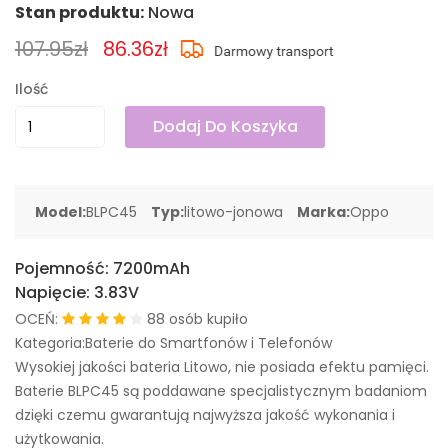
Stan produktu:
Nowa
107.95zł
86.36zł
Ilość
Dodaj Do Koszyka
Model:
BLPC45
Typ:
litowo-jonowa
Marka:
Oppo
Pojemność:
7200mAh
Napięcie:
3.83V
OCEŃ:
88 osób kupiło
Kategoria:Baterie do Smartfonów i Telefonów
Wysokiej jakości bateria Litowo, nie posiada efektu pamięci.
Baterie BLPC45 są poddawane specjalistycznym badaniom
dzięki czemu gwarantują najwyższa jakość wykonania i
użytkowania.