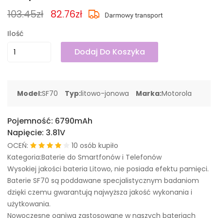
103.45zł
82.76zł
Ilość
Dodaj Do Koszyka
Model:
SF70
Typ:
litowo-jonowa
Marka:
Motorola
Pojemność:
6790mAh
Napięcie:
3.81V
OCEŃ:
10 osób kupiło
Kategoria:Baterie do Smartfonów i Telefonów
Wysokiej jakości bateria Litowo, nie posiada efektu pamięci.
Baterie SF70 są poddawane specjalistycznym badaniom
dzięki czemu gwarantują najwyższa jakość wykonania i
użytkowania.
Nowoczesne ogniwa zastosowane w naszych bateriach