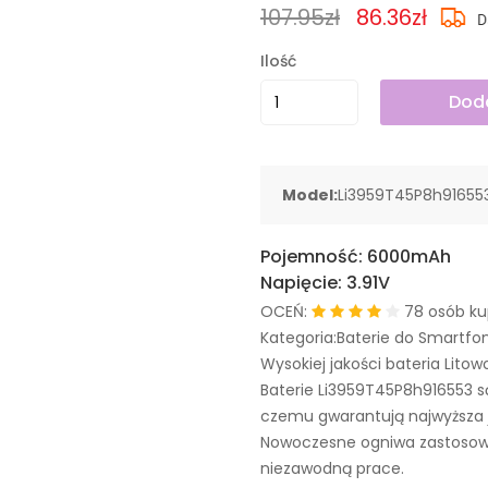
107.95zł
86.36zł
Ilość
Doda
Model:
Li3959T45P8h91655
Pojemność:
6000mAh
Napięcie:
3.91V
OCEŃ:
78 osób ku
Kategoria:Baterie do Smartfo
Wysokiej jakości bateria Litow
Baterie Li3959T45P8h916553 
czemu gwarantują najwyższa j
Nowoczesne ogniwa zastosowa
niezawodną prace.