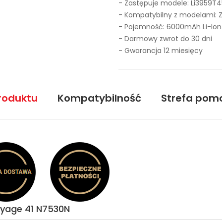
- Zastępuje modele:
Li3959T
- Kompatybilny z modelami: 
- Pojemność: 6000mAh Li-Ion
- Darmowy zwrot do 30 dni
- Gwarancja 12 miesięcy
roduktu
Kompatybilność
Strefa pom
oyage 41 N7530N