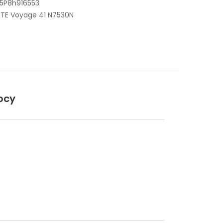
45P8h916553
ZTE Voyage 41 N7530N
ocy