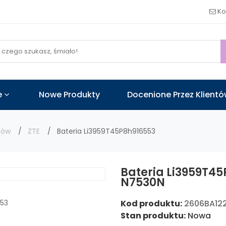
!
Ko
e
Nowe Produkty
Docenione Przez Klient
nów
ZTE
Bateria Li3959T45P8h916553
Bateria Li3959T45
N7530N
Kod produktu:
2606BA12
Stan produktu:
Nowa