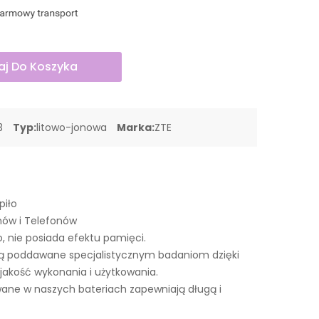
j Do Koszyka
3
Typ:
litowo-jonowa
Marka:
ZTE
piło
nów i Telefonów
o, nie posiada efektu pamięci.
są poddawane specjalistycznym badaniom dzięki
akość wykonania i użytkowania.
ne w naszych bateriach zapewniają długą i