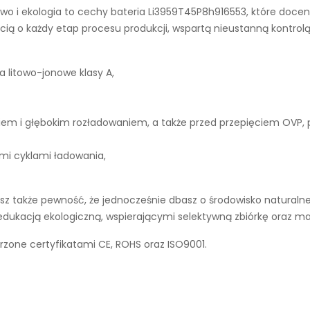
wo i ekologia to cechy
bateria Li3959T45P8h916553
, które docen
ą o każdy etap procesu produkcji, wspartą nieustanną kontrolą
a litowo-jonowe klasy A,
iem i głębokim rozładowaniem, a także przed przepięciem OVP,
ymi cyklami ładowania,
z także pewność, że jednocześnie dbasz o środowisko naturalne.
 edukacją ekologiczną, wspierającymi selektywną zbiórkę oraz 
rzone certyfikatami CE, ROHS oraz ISO9001.