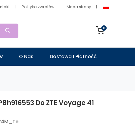
ntakt
Polityka zwrotów
Mapa strony
0
ów
O Nas
Dostawa I Płatność
P8h916553 Do ZTE Voyage 41
24M_Te