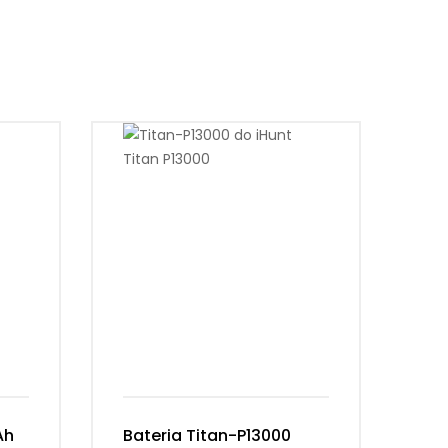
Ah
Bateria Titan-P13000
Ba