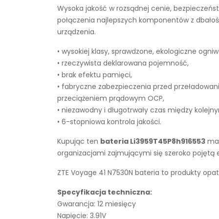
Wysoka jakość w rozsądnej cenie, bezpieczeńst
połączenia najlepszych komponentów z dbałości
urządzenia.
• wysokiej klasy, sprawdzone, ekologiczne ogniw
• rzeczywista deklarowana pojemność,
• brak efektu pamięci,
• fabryczne zabezpieczenia przed przeładowan
przeciążeniem prądowym OCP,
• niezawodny i długotrwały czas między kolejn
• 6-stopniowa kontrola jakości.
Kupując ten
bateria Li3959T45P8h916553
mas
organizacjami zajmującymi się szeroko pojętą
ZTE Voyage 41 N7530N bateria to produkty opat
Specyfikacja techniczna:
Gwarancja: 12 miesięcy
Napięcie: 3.91V