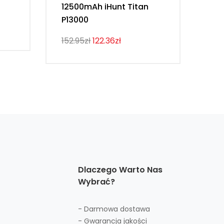
12500mAh iHunt Titan
Vi
P13000
107
152.95zł
122.36zł
Dlaczego Warto Nas
Wybrać?
- Darmowa dostawa
- Gwarancja jakości