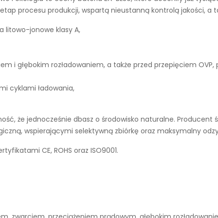
tap procesu produkcji, wspartą nieustanną kontrolą jakości, a 
a litowo-jonowe klasy A,
iem i głębokim rozładowaniem, a także przed przepięciem OVP,
ymi cyklami ładowania,
ść, że jednocześnie dbasz o środowisko naturalne. Producent ś
ogiczną, wspierającymi selektywną zbiórkę oraz maksymalny odz
rtyfikatami CE, ROHS oraz ISO9001.
niem, zwarciem, przeciążeniem prądowym, głębokim rozładowan