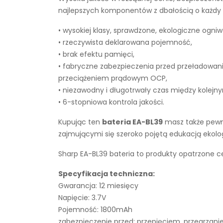
najlepszych komponentów z dbałością o każdy e
• wysokiej klasy, sprawdzone, ekologiczne ogniw
• rzeczywista deklarowana pojemność,
• brak efektu pamięci,
• fabryczne zabezpieczenia przed przeładowan
przeciążeniem prądowym OCP,
• niezawodny i długotrwały czas między kolejn
• 6-stopniowa kontrola jakości.
Kupując ten
bateria EA-BL39
masz także pewno
zajmującymi się szeroko pojętą edukacją ekol
Sharp EA-BL39 bateria to produkty opatrzone ce
Specyfikacja techniczna:
Gwarancja: 12 miesięcy
Napięcie: 3.7V
Pojemność: 1800mAh
zabezpieczenie przed: przepięciem, przegrza