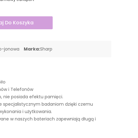
j Do Koszyka
wo-jonowa
Marka:
Sharp
iło
nów i Telefonów
o, nie posiada efektu pamięci.
e specjalistycznym badaniom dzięki czemu
wykonania i użytkowania.
ne w naszych bateriach zapewniają długą i