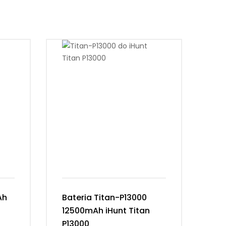
Ah
Bateria Titan-P13000
Ba
12500mAh iHunt Titan
Vi
P13000