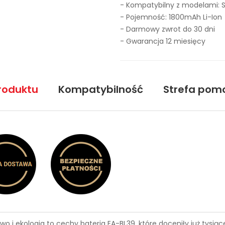
- Kompatybilny z modelami: 
- Pojemność: 1800mAh Li-Ion
- Darmowy zwrot do 30 dni
- Gwarancja 12 miesięcy
roduktu
Kompatybilność
Strefa pom
wo i ekologia to cechy
bateria EA-BL39
, które doceniły już tysi