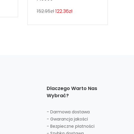
107
152.95zł
122.36zł
Dlaczego Warto Nas
Wybrać?
- Darmowa dostawa
- Gwarancja jakości
- Bezpieczne płatności
- Szybka dostawa