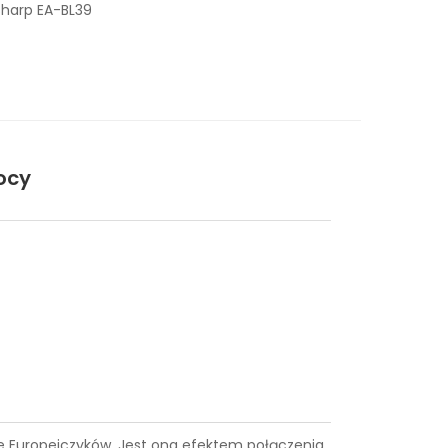
Sharp EA-BL39
ocy
ące Europejczyków. Jest ona efektem połączenia