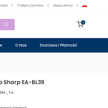
ntakt
Polityka zwrotów
Mapa strony
0
ów
O Nas
Dostawa I Płatność
o Sharp EA-BL39
19M_Te