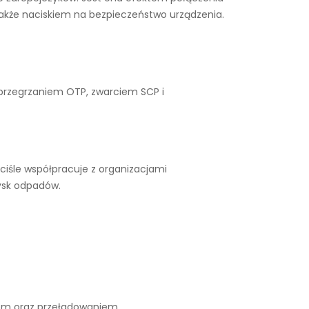
także naciskiem na bezpieczeństwo urządzenia.
 przegrzaniem OTP, zwarciem SCP i
ciśle współpracuje z organizacjami
ysk odpadów.
iem oraz przeładowaniem