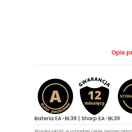
Opis p
Bateria EA-BL39 | Sharp EA-BL39
Wysoka jakość w rozsądnej cenie, bezpieczeńst