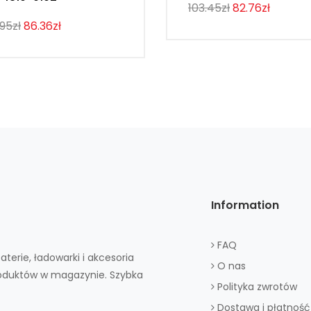
103.45zł
82.76zł
.95zł
86.36zł
Information
FAQ
aterie, ładowarki i akcesoria
O nas
roduktów w magazynie. Szybka
Polityka zwrotów
Dostawa i płatność