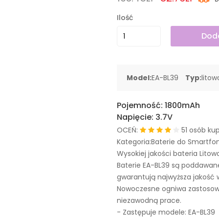
Ilość
Doda
Model:
EA-BL39
Typ:
lito
Pojemność:
1800mAh
Napięcie:
3.7V
OCEŃ:
51 osób kup
Kategoria:Baterie do Smartfo
Wysokiej jakości bateria Litow
Baterie EA-BL39 są poddawan
gwarantują najwyższa jakość 
Nowoczesne ogniwa zastosowa
niezawodną prace.
- Zastępuje modele:
EA-BL39