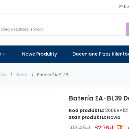
!
Ko
e
Nowe Produkty
Docenione Przez Klient
nów
Sharp
Bateria EA-BL39
Bateria EA-BL39 D
Kod produktu:
2606BA12
Stan produktu:
Nowa
103.45zł
82.76zł