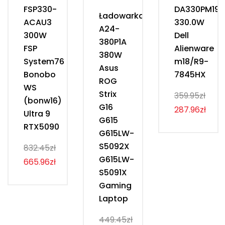
FSP330-
DA330PM190
Ładowarka
ACAU3
330.0W
A24-
300W
Dell
380P1A
FSP
Alienware
380W
System76
m18/R9-
Asus
Bonobo
7845HX
ROG
WS
Strix
359.95zł
(bonw16)
G16
287.96zł
Ultra 9
G615
RTX5090
G615LW-
S5092X
832.45zł
G615LW-
665.96zł
S5091X
Gaming
Laptop
449.45zł