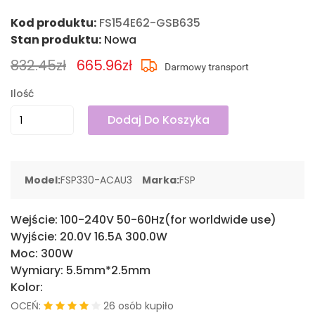
Kod produktu:
FS154E62-GSB635
Stan produktu:
Nowa
832.45zł
665.96zł
Ilość
Dodaj Do Koszyka
Model:
FSP330-ACAU3
Marka:
FSP
Wejście:
100-240V 50-60Hz(for worldwide use)
Wyjście:
20.0V 16.5A 300.0W
Moc:
300W
Wymiary:
5.5mm*2.5mm
Kolor:
OCEŃ:
26 osób kupiło