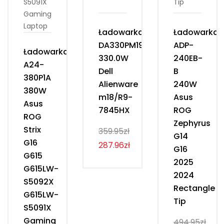
Ładowarka
Ładowarka
DA330PM190
ADP-
Ładowarka
330.0W
240EB-
A24-
Dell
B
380P1A
Alienware
240W
380W
m18/R9-
Asus
Asus
7845HX
ROG
ROG
Zephyrus
Strix
359.95zł
G14
G16
287.96zł
G16
G615
2025
G615LW-
2024
S5092X
Rectangle
G615LW-
Tip
S5091X
Gaming
494.95zł