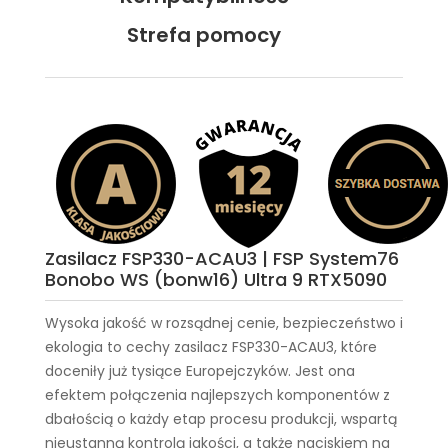
Strefa pomocy
Zasilacz FSP330-ACAU3 | FSP System76
Bonobo WS (bonw16) Ultra 9 RTX5090
Wysoka jakość w rozsądnej cenie, bezpieczeństwo i
ekologia to cechy
zasilacz FSP330-ACAU3
, które
doceniły już tysiące Europejczyków. Jest ona
efektem połączenia najlepszych komponentów z
dbałością o każdy etap procesu produkcji, wspartą
nieustanną kontrolą jakości, a także naciskiem na