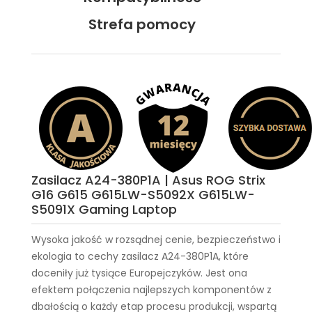
Strefa pomocy
Zasilacz A24-380P1A | Asus ROG Strix
G16 G615 G615LW-S5092X G615LW-
S5091X Gaming Laptop
Wysoka jakość w rozsądnej cenie, bezpieczeństwo i
ekologia to cechy
zasilacz A24-380P1A
, które
doceniły już tysiące Europejczyków. Jest ona
efektem połączenia najlepszych komponentów z
dbałością o każdy etap procesu produkcji, wspartą