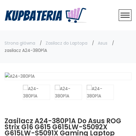
Strona główna
Zasilacz do Laptopa
Asus
zasilacz A24-380P1A
Zasilacz A24-380P1A Do Asus ROG
Strix G16 G615 G615LW-S5092X
G615LW-S5091X Gaming Laptop