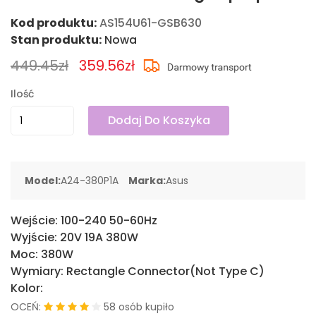
Kod produktu:
AS154U61-GSB630
Stan produktu:
Nowa
449.45zł
359.56zł
Ilość
Dodaj Do Koszyka
Model:
A24-380P1A
Marka:
Asus
Wejście:
100-240 50-60Hz
Wyjście:
20V 19A 380W
Moc:
380W
Wymiary:
Rectangle Connector(Not Type C)
Kolor:
OCEŃ:
58 osób kupiło