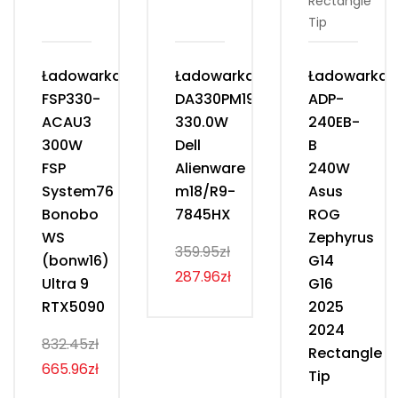
Ładowarka
Ładowarka
Ładowarka
FSP330-
DA330PM190
ADP-
ACAU3
330.0W
240EB-
300W
Dell
B
FSP
Alienware
240W
System76
m18/R9-
Asus
Bonobo
7845HX
ROG
WS
Zephyrus
359.95zł
(bonw16)
G14
287.96zł
Ultra 9
G16
RTX5090
2025
2024
832.45zł
Rectangle
665.96zł
Tip