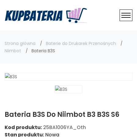
Strona główna
Baterie do Drukarek Przenośnych
Niimbot
Bateria B3S
Bateria B3S Do Niimbot B3 B3S S6
Kod produktu:
25BA1006YA_Oth
Stan produktu:
Nowa