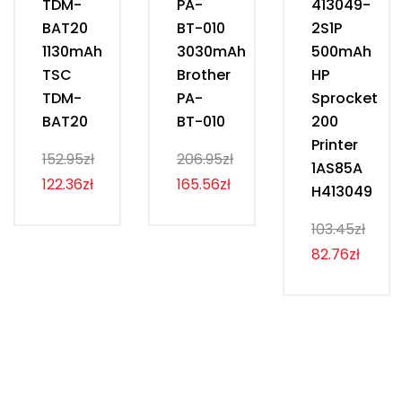
TDM-
PA-
413049-
BAT20
BT-010
2S1P
1130mAh
3030mAh
500mAh
TSC
Brother
HP
TDM-
PA-
Sprocket
BAT20
BT-010
200
Printer
152.95zł
206.95zł
1AS85A
122.36zł
165.56zł
H413049
103.45zł
82.76zł