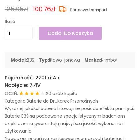
125.95zł
100.76zł
Ilość
Dodaj Do Koszyka
Model:
B3S
Typ:
litowo-jonowa
Marka:
Niimbot
Pojemność:
2200mAh
Napięcie:
7.4V
OCEŃ:
20 osób kupiło
Kategoria:Baterie do Drukarek Przenośnych
Wysokiej jakości bateria Litowo, nie posiada efektu pamięci.
Baterie B3S są poddawane specjalistycznym badaniom
dzięki czemu gwarantują najwyższa jakość wykonania i
użytkowania.
Nowoczesne ogniwa zastosowane w naszych bateriach