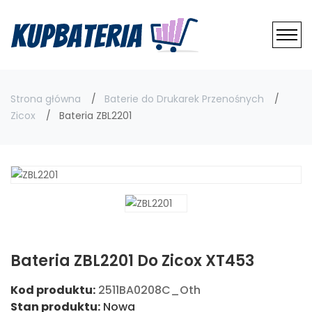
Strona główna
Baterie do Drukarek Przenośnych
Zicox
Bateria ZBL2201
Bateria ZBL2201 Do Zicox XT453
Kod produktu:
2511BA0208C_Oth
Stan produktu:
Nowa