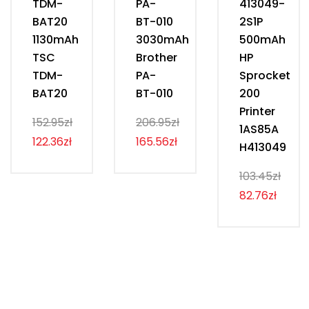
TDM-
PA-
413049-
BAT20
BT-010
2S1P
1130mAh
3030mAh
500mAh
TSC
Brother
HP
TDM-
PA-
Sprocket
BAT20
BT-010
200
Printer
152.95zł
206.95zł
1AS85A
122.36zł
165.56zł
H413049
103.45zł
82.76zł