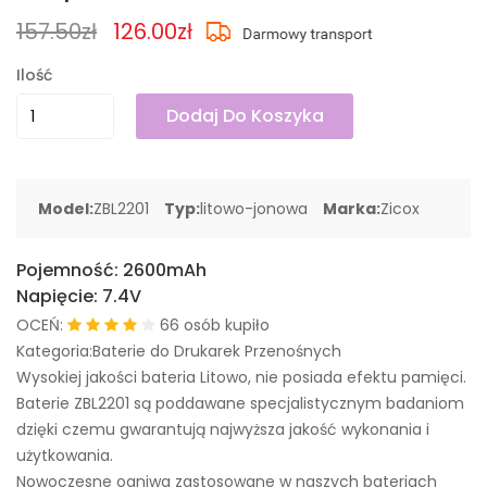
157.50zł
126.00zł
Ilość
Dodaj Do Koszyka
Model:
ZBL2201
Typ:
litowo-jonowa
Marka:
Zicox
Pojemność:
2600mAh
Napięcie:
7.4V
OCEŃ:
66 osób kupiło
Kategoria:Baterie do Drukarek Przenośnych
Wysokiej jakości bateria Litowo, nie posiada efektu pamięci.
Baterie ZBL2201 są poddawane specjalistycznym badaniom
dzięki czemu gwarantują najwyższa jakość wykonania i
użytkowania.
Nowoczesne ogniwa zastosowane w naszych bateriach