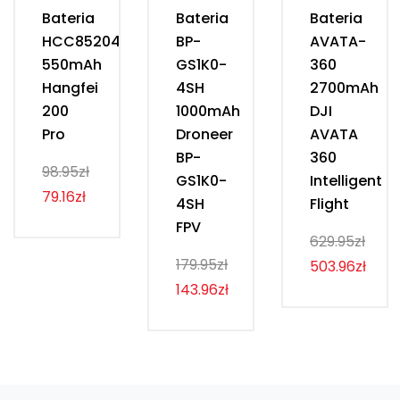
Bateria
Bateria
Bateria
HCC852040
BP-
AVATA-
550mAh
GS1K0-
360
Hangfei
4SH
2700mAh
200
1000mAh
DJI
Pro
Droneer
AVATA
BP-
360
98.95zł
GS1K0-
Intelligent
79.16zł
4SH
Flight
FPV
629.95zł
179.95zł
503.96zł
143.96zł