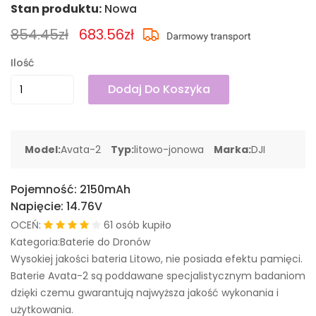
Stan produktu:
Nowa
854.45zł
683.56zł
Ilość
Dodaj Do Koszyka
Model:
Avata-2
Typ:
litowo-jonowa
Marka:
DJI
Pojemność:
2150mAh
Napięcie:
14.76V
OCEŃ:
61 osób kupiło
Kategoria:Baterie do Dronów
Wysokiej jakości bateria Litowo, nie posiada efektu pamięci.
Baterie Avata-2 są poddawane specjalistycznym badaniom
dzięki czemu gwarantują najwyższa jakość wykonania i
użytkowania.