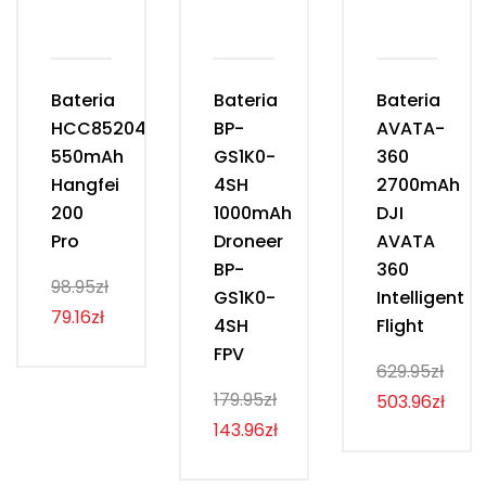
Bateria
Bateria
Bateria
HCC852040
BP-
AVATA-
550mAh
GS1K0-
360
Hangfei
4SH
2700mAh
200
1000mAh
DJI
Pro
Droneer
AVATA
BP-
360
98.95zł
GS1K0-
Intelligent
79.16zł
4SH
Flight
FPV
629.95zł
179.95zł
503.96zł
143.96zł