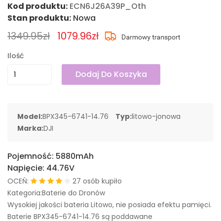
Kod produktu:
ECN6J26A39P_Oth
Stan produktu:
Nowa
1349.95zł
1079.96zł
Ilość
Dodaj Do Koszyka
Model:
BPX345-6741-14.76
Typ:
litowo-jonowa
Marka:
DJI
Pojemność:
5880mAh
Napięcie:
44.76V
OCEŃ:
27 osób kupiło
Kategoria:Baterie do Dronów
Wysokiej jakości bateria Litowo, nie posiada efektu pamięci.
Baterie BPX345-6741-14.76 są poddawane