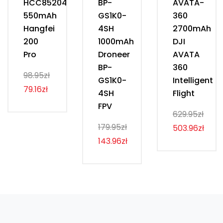
HCC852040
BP-
AVATA-
550mAh
GS1K0-
360
Hangfei
4SH
2700mAh
200
1000mAh
DJI
Pro
Droneer
AVATA
BP-
360
98.95zł
GS1K0-
Intelligent
79.16zł
4SH
Flight
FPV
629.95zł
179.95zł
503.96zł
143.96zł