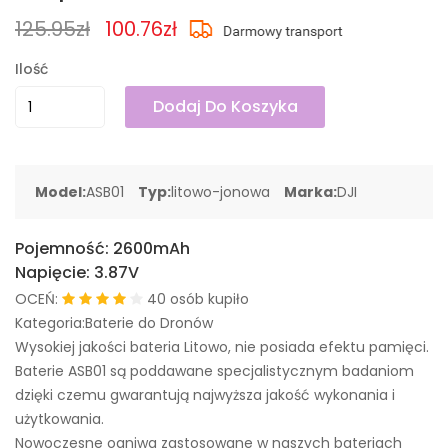
125.95zł
100.76zł
Ilość
Dodaj Do Koszyka
Model:
ASB01
Typ:
litowo-jonowa
Marka:
DJI
Pojemność:
2600mAh
Napięcie:
3.87V
OCEŃ:
40 osób kupiło
Kategoria:Baterie do Dronów
Wysokiej jakości bateria Litowo, nie posiada efektu pamięci.
Baterie ASB01 są poddawane specjalistycznym badaniom
dzięki czemu gwarantują najwyższa jakość wykonania i
użytkowania.
Nowoczesne ogniwa zastosowane w naszych bateriach