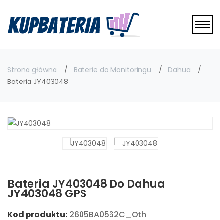
Strona główna
Baterie do Monitoringu
Dahua
Bateria JY403048
Bateria JY403048 Do Dahua
JY403048 GPS
Kod produktu:
2605BA0562C_Oth