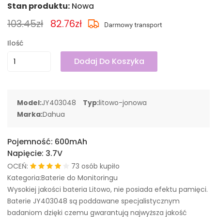
Stan produktu:
Nowa
103.45zł
82.76zł
Ilość
Dodaj Do Koszyka
Model:
JY403048
Typ:
litowo-jonowa
Marka:
Dahua
Pojemność:
600mAh
Napięcie:
3.7V
OCEŃ:
73 osób kupiło
Kategoria:Baterie do Monitoringu
Wysokiej jakości bateria Litowo, nie posiada efektu pamięci.
Baterie JY403048 są poddawane specjalistycznym
badaniom dzięki czemu gwarantują najwyższa jakość