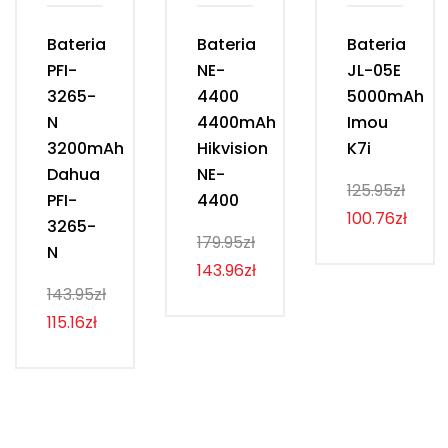
Bateria
Bateria
Bateria
PFI-
NE-
JL-05E
3265-
4400
5000mAh
N
4400mAh
Imou
3200mAh
Hikvision
K7i
Dahua
NE-
125.95zł
PFI-
4400
100.76zł
3265-
179.95zł
N
143.96zł
143.95zł
115.16zł