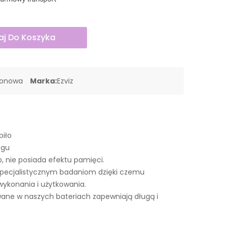
j Do Koszyka
jonowa
Marka:
Ezviz
piło
ngu
o, nie posiada efektu pamięci.
pecjalistycznym badaniom dzięki czemu
wykonania i użytkowania.
ne w naszych bateriach zapewniają długą i