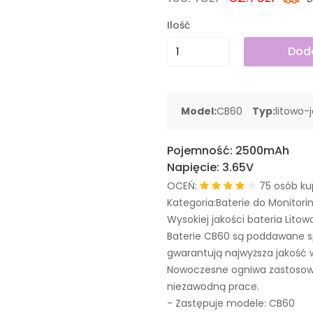
Ilość
Doda
Model:
CB60
Typ:
litowo-
Pojemność:
2500mAh
Napięcie:
3.65V
OCEŃ:
75 osób ku
Kategoria:Baterie do Monitori
Wysokiej jakości bateria Litow
Baterie CB60 są poddawane s
gwarantują najwyższa jakość 
Nowoczesne ogniwa zastosowa
niezawodną prace.
- Zastępuje modele:
CB60