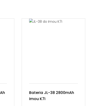
mAh
Bateria JL-38 2800mAh
Ba
Imou K7i
3S
21