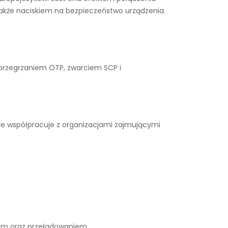
także naciskiem na bezpieczeństwo urządzenia.
 przegrzaniem OTP, zwarciem SCP i
le współpracuje z organizacjami zajmującymi
iem oraz przeładowaniem