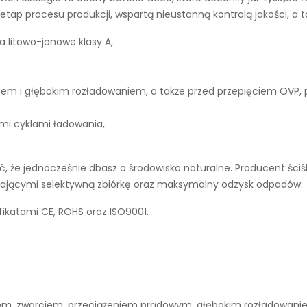
tap procesu produkcji, wspartą nieustanną kontrolą jakości, a 
a litowo-jonowe klasy A,
iem i głębokim rozładowaniem, a także przed przepięciem OVP,
ymi cyklami ładowania,
 że jednocześnie dbasz o środowisko naturalne. Producent ściś
ierającymi selektywną zbiórkę oraz maksymalny odzysk odpadów.
fikatami CE, ROHS oraz ISO9001.
niem, zwarciem, przeciążeniem prądowym, głębokim rozładowan