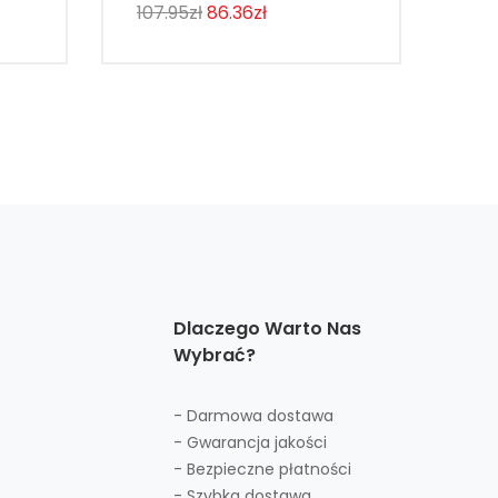
107.95zł
86.36zł
292
Dlaczego Warto Nas
Wybrać?
- Darmowa dostawa
- Gwarancja jakości
- Bezpieczne płatności
- Szybka dostawa