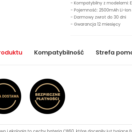
- Kompatybilny z modelami: E
- Pojemność: 2500mAh Li-Ion
- Darmowy zwrot do 30 dni
- Gwarancja 12 miesięcy
roduktu
Kompatybilność
Strefa pom
wo i ekologia to cechy
bateria CB60
, które doceniły już tysiąc