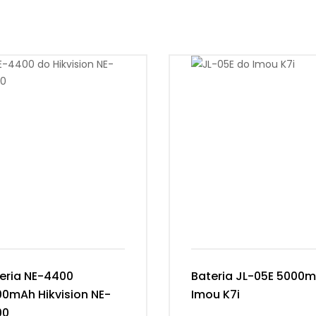
eria NE-4400
Bateria JL-05E 5000
0mAh Hikvision NE-
Imou K7i
00