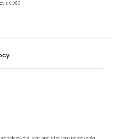
zviz CB60
ocy
e Europejczyków. Jest ona efektem połączenia