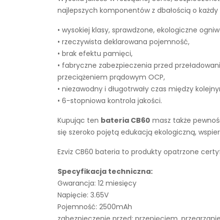
najlepszych komponentów z dbałością o każdy e
• wysokiej klasy, sprawdzone, ekologiczne ogniw
• rzeczywista deklarowana pojemność,
• brak efektu pamięci,
• fabryczne zabezpieczenia przed przeładowan
przeciążeniem prądowym OCP,
• niezawodny i długotrwały czas między kolejn
• 6-stopniowa kontrola jakości.
Kupując ten
bateria CB60
masz także pewność,
się szeroko pojętą edukacją ekologiczną, wsp
Ezviz CB60 bateria to produkty opatrzone certy
Specyfikacja techniczna:
Gwarancja: 12 miesięcy
Napięcie: 3.65V
Pojemność: 2500mAh
zabezpieczenie przed: przepięciem, przegrza