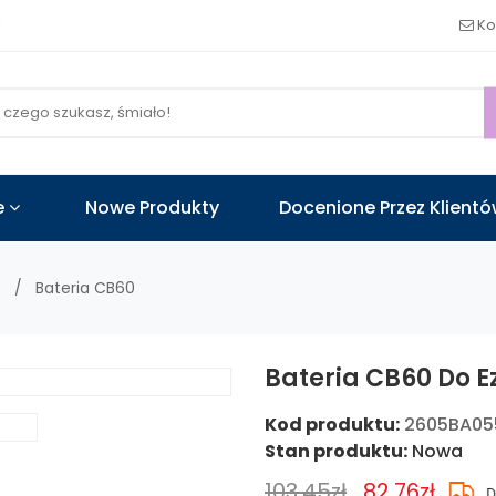
!
Ko
e
Nowe Produkty
Docenione Przez Klient
Bateria CB60
Bateria CB60 Do E
Kod produktu:
2605BA0
Stan produktu:
Nowa
103.45zł
82.76zł