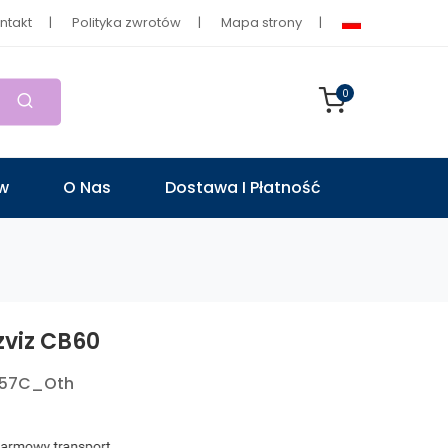
ntakt
Polityka zwrotów
Mapa strony
0
ów
O Nas
Dostawa I Płatność
zviz CB60
557C_Oth