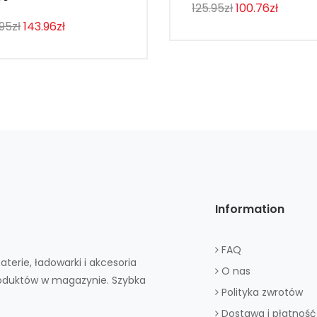
125.95zł
100.76zł
95zł
143.96zł
Information
FAQ
aterie, ładowarki i akcesoria
O nas
roduktów w magazynie. Szybka
Polityka zwrotów
Dostawa i płatność