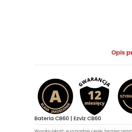
Opis p
Bateria CB60 | Ezviz CB60
Wysoka jakość w rozsądnej cenie, bezpieczeńst