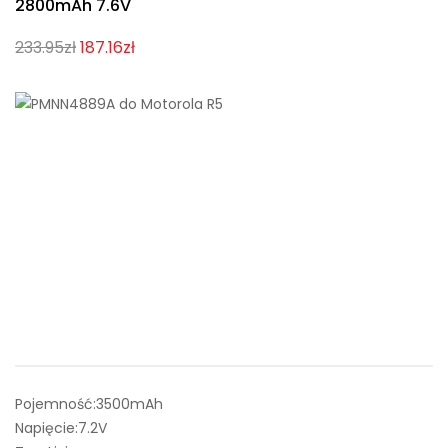
2800mAh 7.6V
233.95zł
187.16zł
Pojemność:3500mAh
Napięcie:7.2V