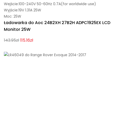
Wejście:100-240V 50-60Hz 0.7A(for worldwide use)
Wyjście:19V 1.31A 25W
Moc: 25W
Ładowarka do Aoc 24B2XH 27B2H ADPC1925EX LCD
Monitor 25W
143.95zł
115.16zł