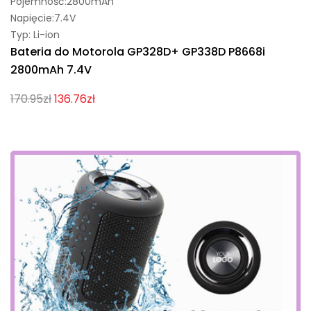
Pojemność:2800mAh
Napięcie:7.4V
Typ: Li-ion
Bateria do Motorola GP328D+ GP338D P8668i
2800mAh 7.4V
170.95zł
136.76zł