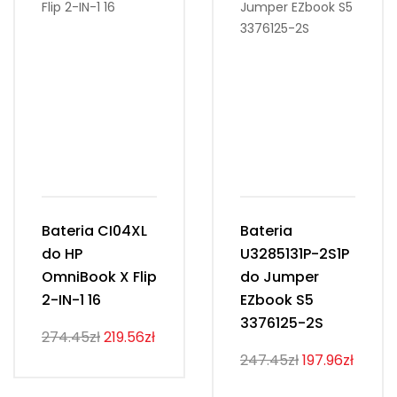
Bateria CI04XL
Bateria
do HP
U3285131P-2S1P
OmniBook X Flip
do Jumper
2-IN-1 16
EZbook S5
3376125-2S
274.45zł
219.56zł
247.45zł
197.96zł