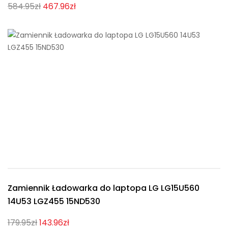
584.95zł
467.96zł
Zamiennik Ładowarka do laptopa LG LG15U560
14U53 LGZ455 15ND530
179.95zł
143.96zł