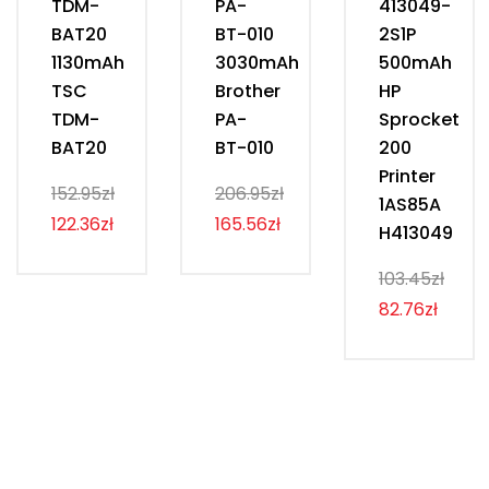
TDM-
PA-
413049-
BAT20
BT-010
2S1P
1130mAh
3030mAh
500mAh
TSC
Brother
HP
TDM-
PA-
Sprocket
BAT20
BT-010
200
Printer
152.95zł
206.95zł
1AS85A
122.36zł
165.56zł
H413049
103.45zł
82.76zł