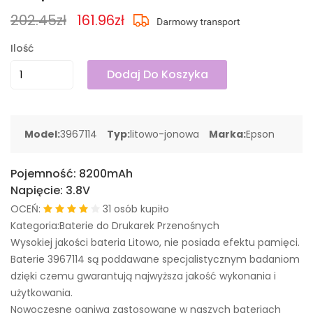
202.45zł
161.96zł
Ilość
Dodaj Do Koszyka
Model:
3967114
Typ:
litowo-jonowa
Marka:
Epson
Pojemność:
8200mAh
Napięcie:
3.8V
OCEŃ:
31 osób kupiło
Kategoria:Baterie do Drukarek Przenośnych
Wysokiej jakości bateria Litowo, nie posiada efektu pamięci.
Baterie 3967114 są poddawane specjalistycznym badaniom
dzięki czemu gwarantują najwyższa jakość wykonania i
użytkowania.
Nowoczesne ogniwa zastosowane w naszych bateriach