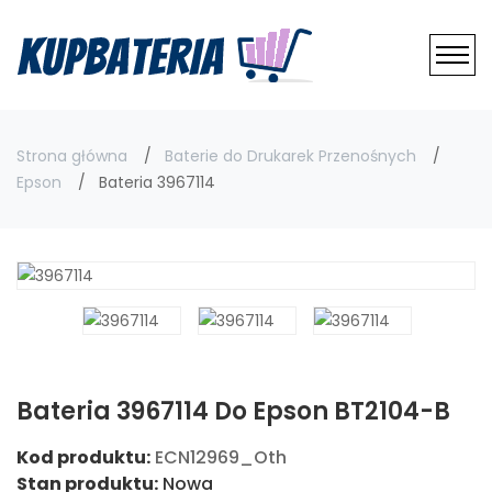
Strona główna
Baterie do Drukarek Przenośnych
Epson
Bateria 3967114
Bateria 3967114 Do Epson BT2104-B
Kod produktu:
ECN12969_Oth
Stan produktu:
Nowa