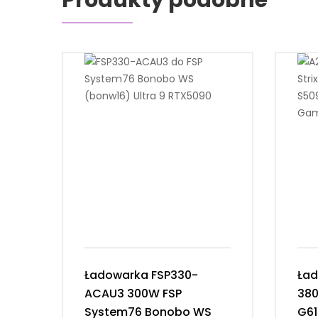
Produkty podobne
Ładowarka FSP330-
Ład
ACAU3 300W FSP
380
System76 Bonobo WS
G61