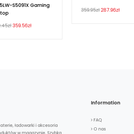
15LW-S5091X Gaming
359.95zł
287.96zł
top
.45zł
359.56zł
Information
FAQ
aterie, ładowarki i akcesoria
O nas
roduktów w magazynie. Szybka