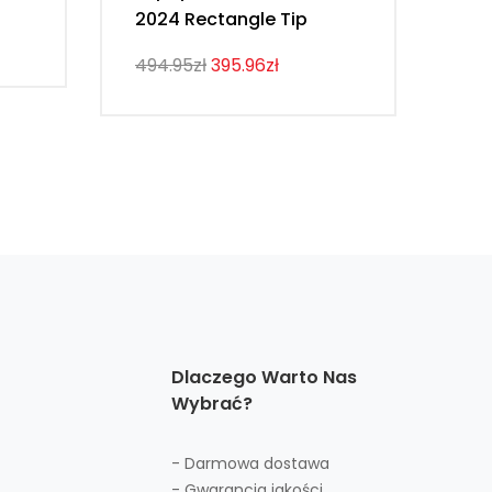
2024 Rectangle Tip
La
494.95zł
395.96zł
584
Dlaczego Warto Nas
Wybrać?
- Darmowa dostawa
- Gwarancja jakości