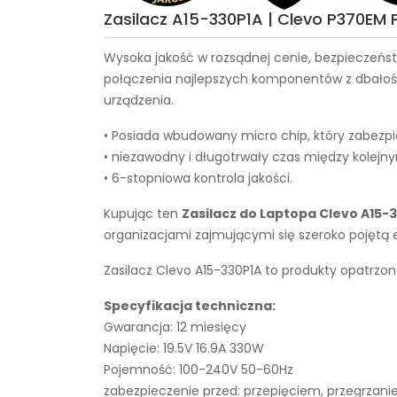
Zasilacz A15-330P1A | Clevo P370E
Wysoka jakość w rozsądnej cenie, bezpieczeńst
połączenia najlepszych komponentów z dbałości
urządzenia.
• Posiada wbudowany micro chip, który zabezpi
• niezawodny i długotrwały czas między kolejn
• 6-stopniowa kontrola jakości.
Kupując ten
Zasilacz do Laptopa Clevo A15-
organizacjami zajmującymi się szeroko pojętą
Zasilacz Clevo A15-330P1A to produkty opatrzon
Specyfikacja techniczna:
Gwarancja: 12 miesięcy
Napięcie: 19.5V 16.9A 330W
Pojemność: 100-240V 50-60Hz
zabezpieczenie przed: przepięciem, przegrza