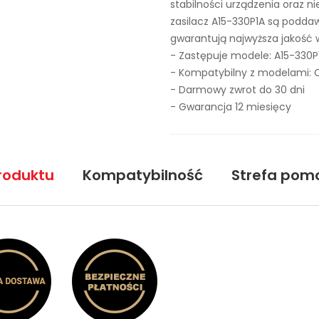
stabilności urządzenia oraz n
zasilacz A15-330P1A są podd
gwarantują najwyższa jakość 
- Zastępuje modele:
A15-330P
- Kompatybilny z modelami:
- Darmowy zwrot do 30 dni
- Gwarancja 12 miesięcy
roduktu
Kompatybilność
Strefa pom