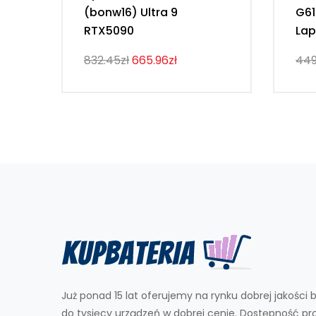
(bonw16) Ultra 9
G6
RTX5090
Lap
832.45zł
665.96zł
449
Już ponad 15 lat oferujemy na rynku dobrej jakości b
do tysięcy urządzeń w dobrej cenie. Dostępność p