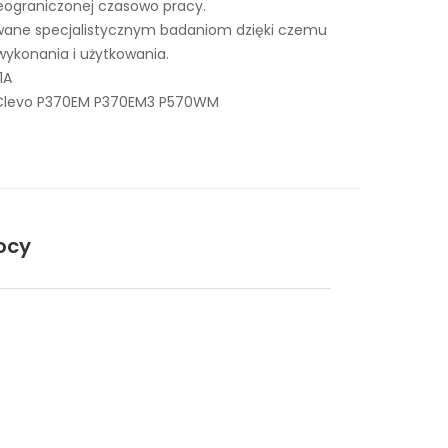
ieograniczonej czasowo pracy.
awane specjalistycznym badaniom dzięki czemu
wykonania i użytkowania.
1A
 Clevo P370EM P370EM3 P570WM
ocy