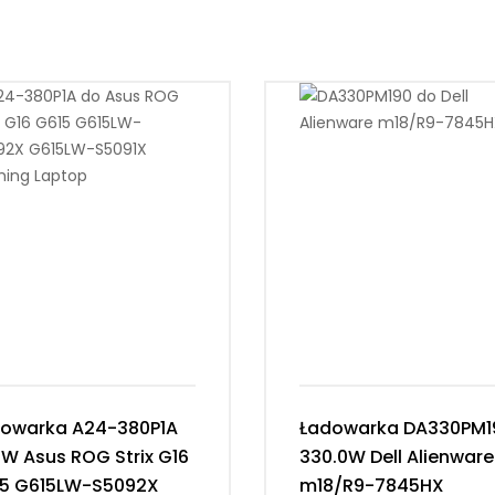
owarka A24-380P1A
Ładowarka DA330PM1
W Asus ROG Strix G16
330.0W Dell Alienware
5 G615LW-S5092X
m18/R9-7845HX