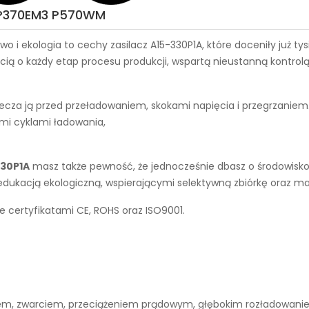
M P370EM3 P570WM
wo i ekologia to cechy
zasilacz A15-330P1A
, które doceniły już t
ą o każdy etap procesu produkcji, wspartą nieustanną kontrolą
ecza ją przed przeładowaniem, skokami napięcia i przegrzaniem
ymi cyklami ładowania,
330P1A
masz także pewność, że jednocześnie dbasz o środowisko 
 edukacją ekologiczną, wspierającymi selektywną zbiórkę oraz 
e certyfikatami CE, ROHS oraz ISO9001.
niem, zwarciem, przeciążeniem prądowym, głębokim rozładowan