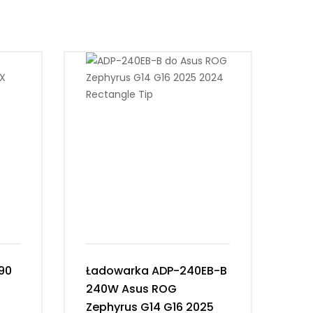
90
Ładowarka ADP-240EB-B
Ła
240W Asus ROG
33
Zephyrus G14 G16 2025
cm