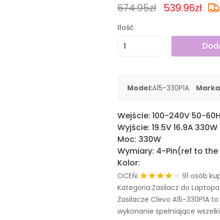
674.95zł
539.96zł
Ilość
Doda
Model:
A15-330P1A
Marka
Wejście:
100-240V 50-60
Wyjście:
19.5V 16.9A 330W
Moc:
330W
Wymiary:
4-Pin(ref to the
Kolor:
OCEŃ:
91 osób kup
Kategoria:Zasilacz do Laptopa
Zasilacze Clevo A15-330P1A t
wykonanie spełniające wszelk