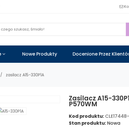
!
Ko
e
Nowe Produkty
Docenione Przez Klient
zasilacz A15-330P1A
Zasilacz A15-330
P570WM
Kod produktu:
CLE17448
Stan produktu:
Nowa