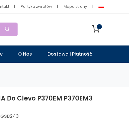
ntakt
Polityka zwrotów
Mapa strony
0
ów
O Nas
Dostawa I Płatność
P1A Do Clevo P370EM P370EM3
-GSB243