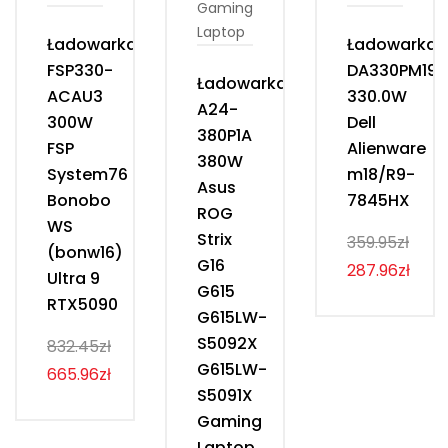
Ładowarka
Ładowarka
FSP330-
DA330PM190
Ładowarka
ACAU3
330.0W
A24-
300W
Dell
380P1A
FSP
Alienware
380W
System76
m18/R9-
Asus
Bonobo
7845HX
ROG
WS
Strix
359.95zł
(bonw16)
G16
287.96zł
Ultra 9
G615
RTX5090
G615LW-
S5092X
832.45zł
G615LW-
665.96zł
S5091X
Gaming
Laptop