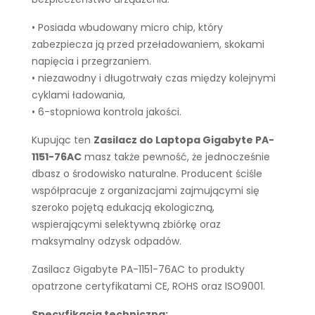
• Posiada wbudowany micro chip, który
zabezpiecza ją przed przeładowaniem, skokami
napięcia i przegrzaniem.
• niezawodny i długotrwały czas między kolejnymi
cyklami ładowania,
• 6-stopniowa kontrola jakości.
Kupując ten
Zasilacz do Laptopa Gigabyte PA-
1151-76AC
masz także pewność, że jednocześnie
dbasz o środowisko naturalne. Producent ściśle
współpracuje z organizacjami zajmującymi się
szeroko pojętą edukacją ekologiczną,
wspierającymi selektywną zbiórkę oraz
maksymalny odzysk odpadów.
Zasilacz Gigabyte PA-1151-76AC to produkty
opatrzone certyfikatami CE, ROHS oraz ISO9001.
Specyfikacja techniczna: