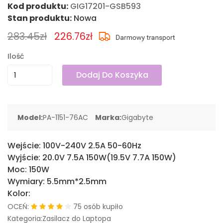
Kod produktu:
GIG17201-GSB593
Stan produktu:
Nowa
283.45zł
226.76zł
Ilość
Dodaj Do Koszyka
Model:
PA-1151-76AC
Marka:
Gigabyte
Wejście:
100V-240V 2.5A 50-60Hz
Wyjście:
20.0V 7.5A 150W(19.5V 7.7A 150W)
Moc:
150W
Wymiary:
5.5mm*2.5mm
Kolor:
OCEŃ:
75 osób kupiło
Kategoria:Zasilacz do Laptopa